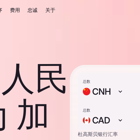
序
费用
忠诚
关于
岸人民
总数
CNH
 加
总数
CAD
杜高斯贝银行汇率