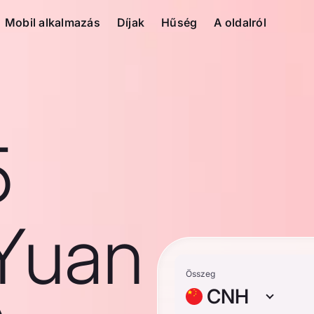
Mobil alkalmazás
Díjak
Hűség
A oldalról
5
Yuan
Összeg
CNH