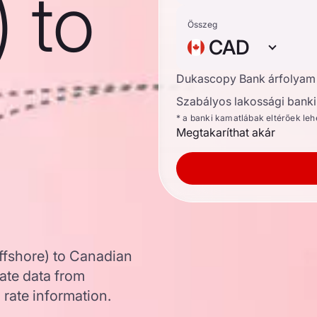
) to
Összeg
CAD
n
Dukascopy Bank árfolyam
Szabályos lakossági banki 
* a banki kamatlábak eltérőek le
Megtakaríthat akár
ffshore) to Canadian
ate data from
 rate information.