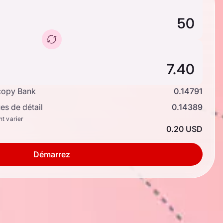
copy Bank
0.14791
s de détail
0.14389
nt varier
0.20 USD
Démarrez