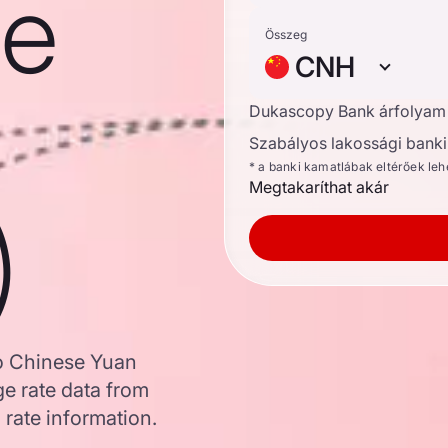
se
Összeg
CNH
Dukascopy Bank árfolyam
Szabályos lakossági banki 
* a banki kamatlábak eltérőek le
Megtakaríthat akár
)
to Chinese Yuan
e rate data from
 rate information.