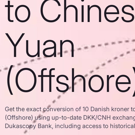
to Chine
Yuan
(Offshore
Get the exact conversion of 10 Danish kroner 
(Offshore) using up-to-date DKK/CNH exchang
Dukascopy Bank, including access to historical