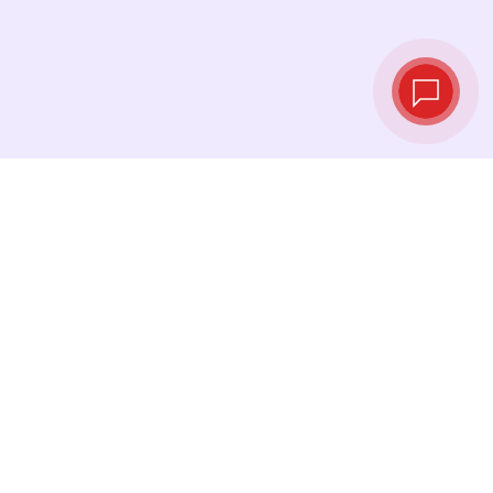
Курсы валют в
реальном
времени