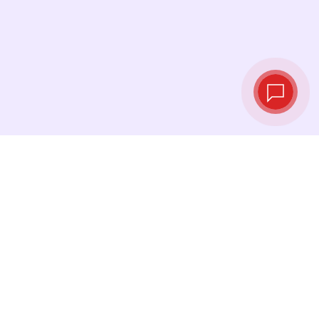
实时汇率
查看最新汇率，并在最佳时机进行兑换