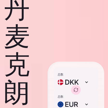
丹
麦
克
总数
朗
DKK
总数
EUR