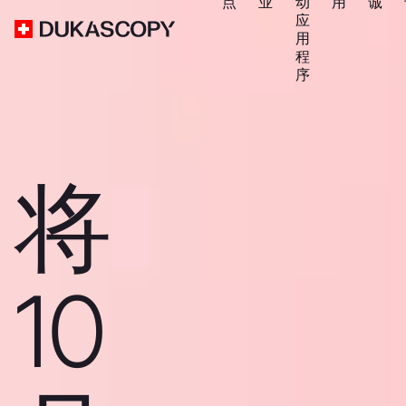
点
业
动
用
诚
应
用
程
序
将
10