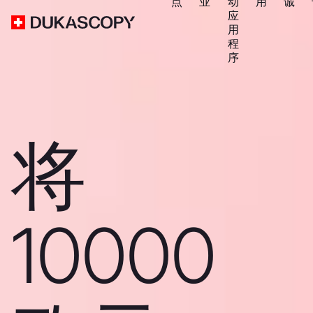
点
业
动
用
诚
应
用
程
序
将
10000