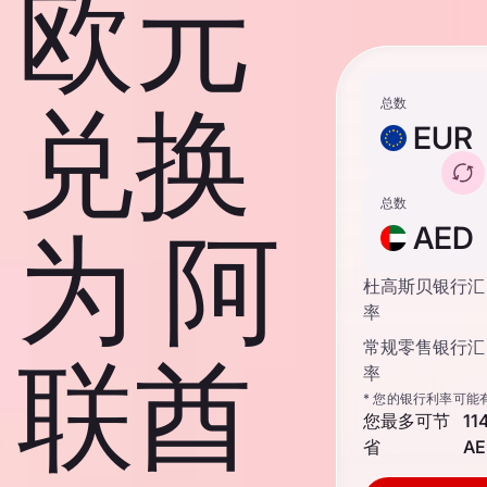
欧元
兑换
总数
EUR
总数
为 阿
AED
杜高斯贝银行汇
率
常规零售银行汇
联酋
率
* 您的银行利率可能
您最多可节
11
省
AE