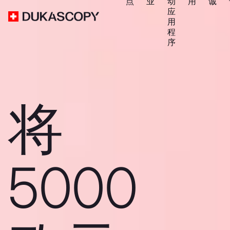
点
业
动
用
诚
应
用
程
序
将
5000