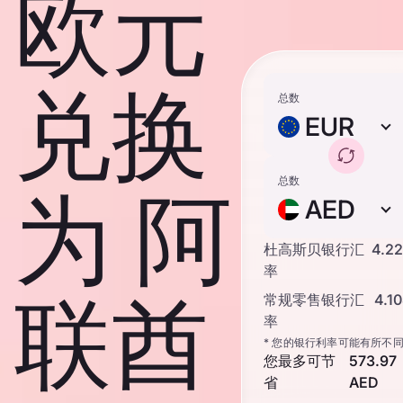
欧元
兑换
总数
EUR
总数
为 阿
AED
杜高斯贝银行汇
4.2
率
联酋
常规零售银行汇
4.1
率
* 您的银行利率可能有所不
您最多可节
573.97
省
AED