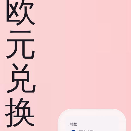
欧
元
兑
换
总数