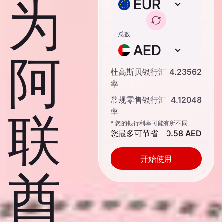
为
EUR
总数
AED
阿
杜高斯贝银行汇
4.23562
率
常规零售银行汇
4.12048
率
联
* 您的银行利率可能有所不同
您最多可节省
0.58 AED
开始使用
酋