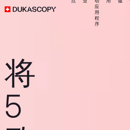
点
业
动
用
诚
应
用
程
序
将
5