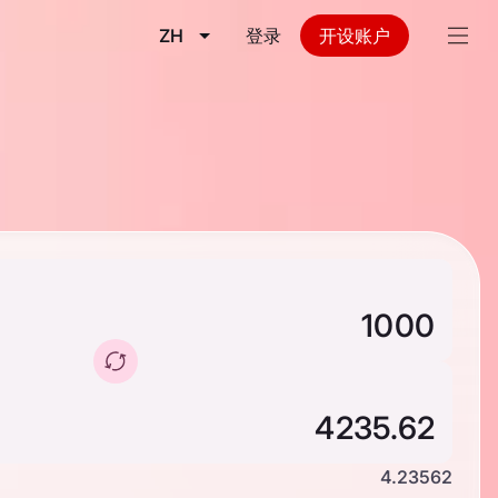
ZH
登录
开设账户
4.23562