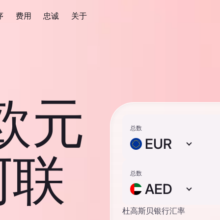
序
费用
忠诚
关于
 欧元
总数
EUR
阿联
总数
AED
杜高斯贝银行汇率