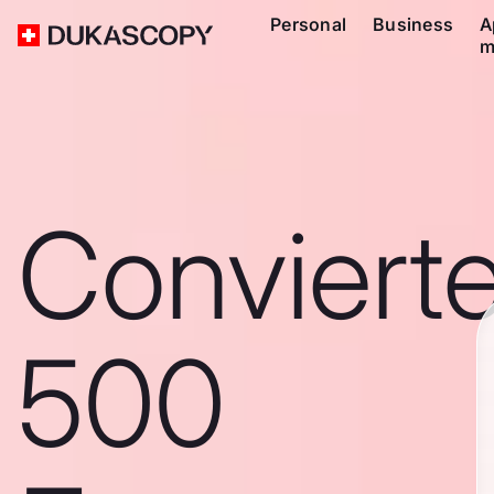
Personal
Business
A
m
Conviert
500