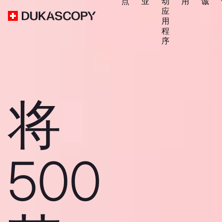
点
业
动
用
诚
应
用
程
序
将
500