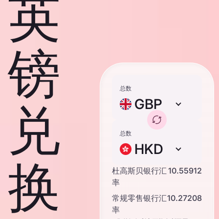
英
镑
总数
GBP
兑
总数
HKD
换
杜高斯贝银行汇
10.55912
率
常规零售银行汇
10.27208
率