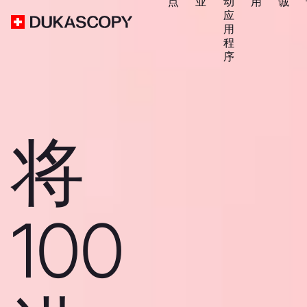
点
业
动
用
诚
应
用
程
序
将
100