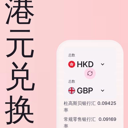
港
元
总数
兑
HKD
总数
GBP
换
杜高斯贝银行汇
0.09425
率
常规零售银行汇
0.09169
率