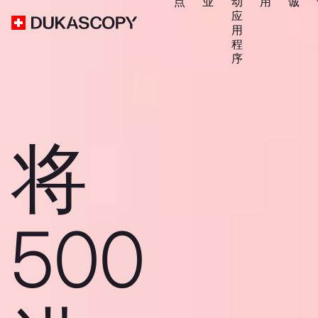
点
业
动
用
诚
应
用
程
序
将
500