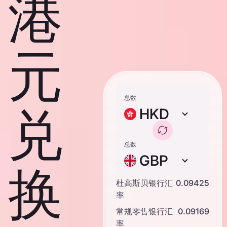
港
元
总数
兑
HKD
总数
GBP
换
杜高斯贝银行汇
0.09425
率
常规零售银行汇
0.09169
率