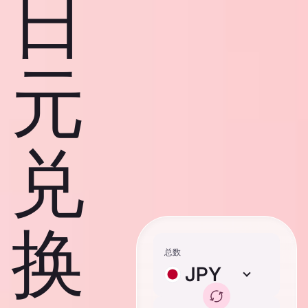
日
元
兑
换
总数
JPY