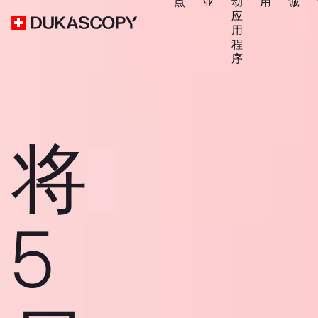
点
业
动
用
诚
应
用
程
序
将
5