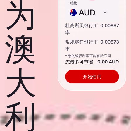
为
总数
AUD
杜高斯贝银行汇
0.00897
澳
率
常规零售银行汇
0.00873
率
* 您的银行利率可能有所不同
您最多可节省
0.00 AUD
大
开始使用
利