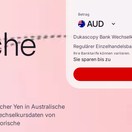
Betrag
AUD
che
Dukascopy Bank Wechsel
Regulärer Einzelhandelsb
Ihre Banktarife können variieren.
Sie sparen bis zu
her Yen in Australische
echselkursdaten von
torische