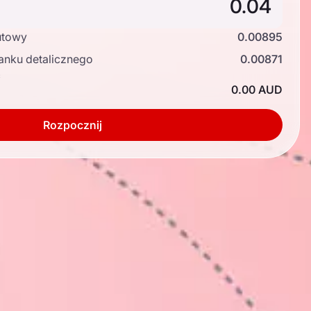
utowy
0.00895
anku detalicznego
0.00871
ć
0.00 AUD
Rozpocznij