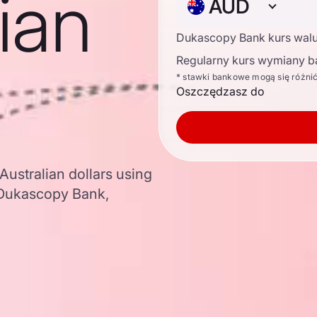
lian
AUD
Dukascopy Bank kurs wal
Regularny kurs wymiany b
* stawki bankowe mogą się różni
Oszczędzasz do
Australian dollars using
 Dukascopy Bank,