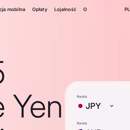
cja mobilna
Opłaty
Lojalność
O
PL
5
e Yen
Kwota
JPY
Kwota