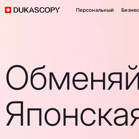
Персональный
Бизне
Обменяй
Японска