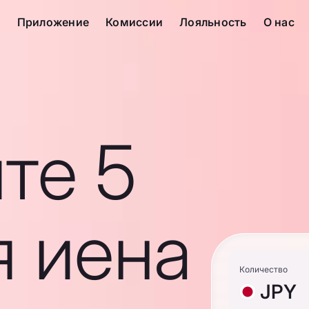
с
Приложение
Комиссии
Лояльность
О нас
те 5
я иена
Количество
JPY