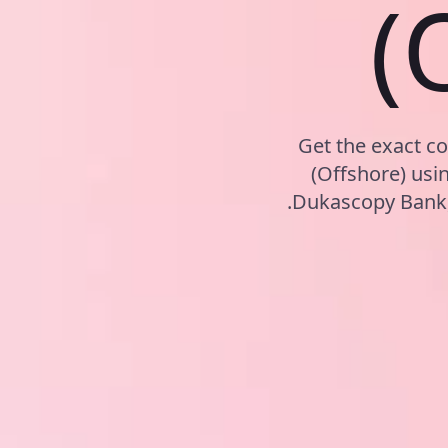
(
Get the exact c
(Offshore) usi
Dukascopy Bank, 