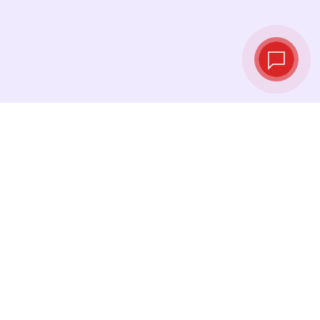
Курсы валют в
реальном
времени