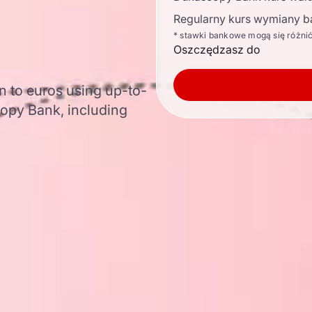
Regularny kurs wymiany b
* stawki bankowe mogą się różni
Oszczędzasz do
 to euros using up-to-
opy Bank, including