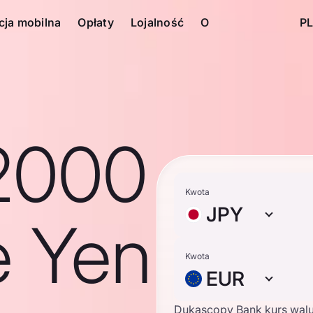
cja mobilna
Opłaty
Lojalność
O
PL
2000
Kwota
JPY
e Yen
Kwota
EUR
Dukascopy Bank kurs wal