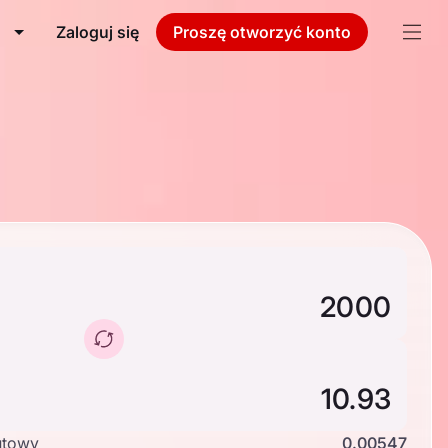
Zaloguj się
Proszę otworzyć konto
utowy
0.00547