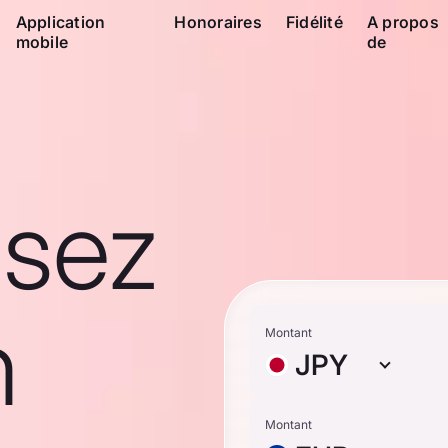
Application
Honoraires
Fidélité
A propos
mobile
de
ssez
n
Montant
JPY
Montant