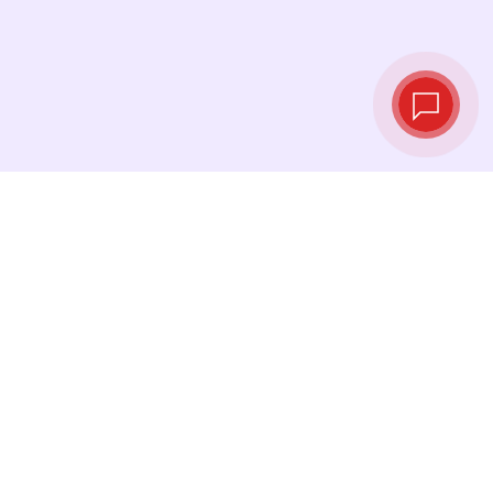
Taux de change
en temps réel
Consultez les derniers taux et effectuez votre