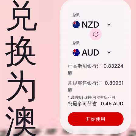
兑
总数
NZD
换
总数
AUD
杜高斯贝银行汇
0.83224
为
率
常规零售银行汇
0.80961
率
* 您的银行利率可能有所不同
您最多可节省
0.45 AUD
澳
开始使用