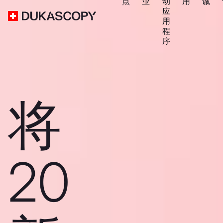
点
业
动
用
诚
应
用
程
序
将
20