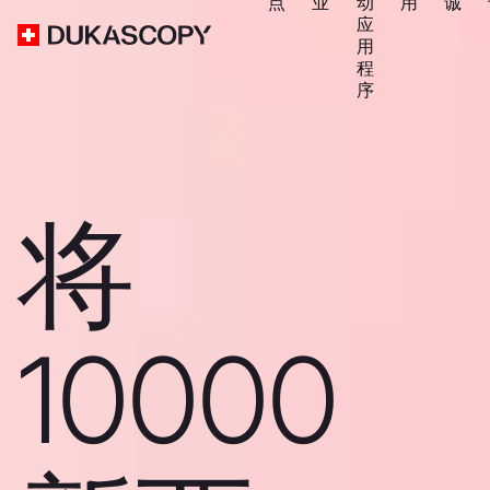
点
业
动
用
诚
应
用
程
序
将
10000