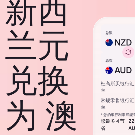
新西
兰元
总数
NZD
总数
兑换
AUD
杜高斯贝银行汇
率
为 澳
常规零售银行汇
率
* 您的银行利率可能
您最多可节
22
省
A