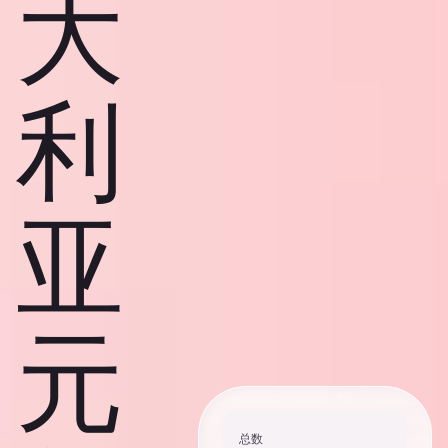
大
利
亚
元
总数