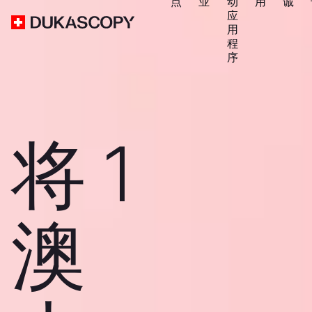
点
业
动
用
诚
应
用
程
序
将 1
澳