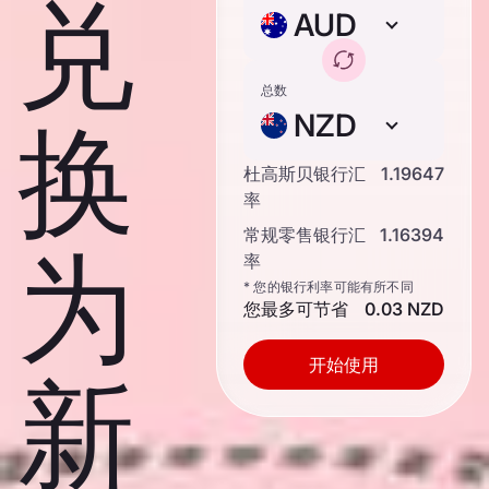
兑
AUD
总数
NZD
换
杜高斯贝银行汇
1.19647
率
常规零售银行汇
1.16394
为
率
* 您的银行利率可能有所不同
您最多可节省
0.03 NZD
开始使用
新