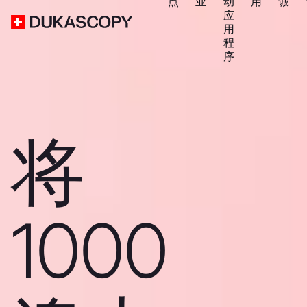
点
业
动
用
诚
应
用
程
序
将
1000