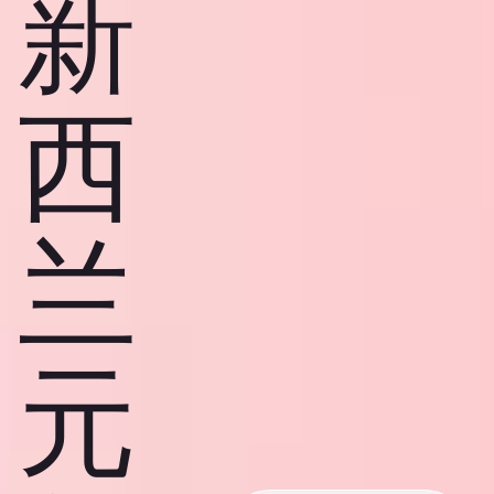
新
西
兰
元