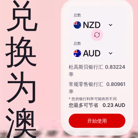
兑
总数
NZD
换
总数
AUD
杜高斯贝银行汇
0.83224
为
率
常规零售银行汇
0.80961
率
* 您的银行利率可能有所不同
您最多可节省
0.23 AUD
澳
开始使用