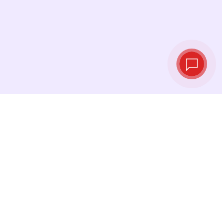
实时汇率
查看最新汇率，并在最佳时机进行兑换