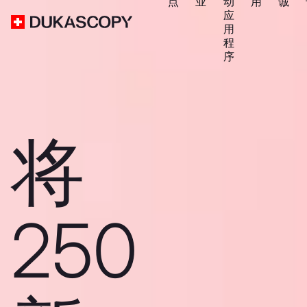
点
业
动
用
诚
应
用
程
序
将
250