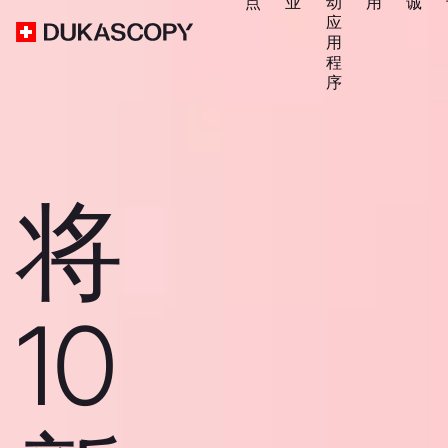
点
业
动
用
诚
应
用
程
序
将
10