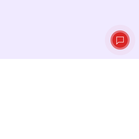
实时汇率
查看最新汇率，并在最佳时机进行兑换