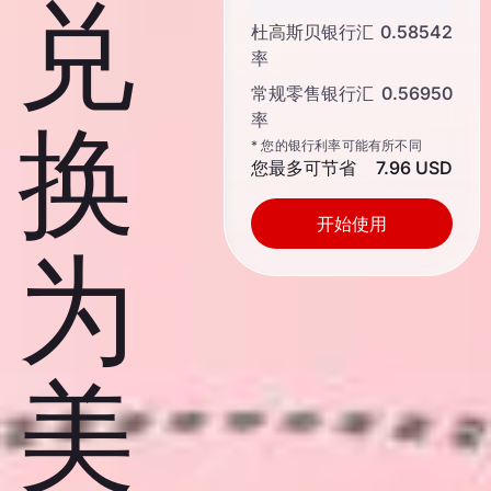
兑
杜高斯贝银行汇
0.58542
率
常规零售银行汇
0.56950
率
换
* 您的银行利率可能有所不同
您最多可节省
7.96 USD
开始使用
为
美