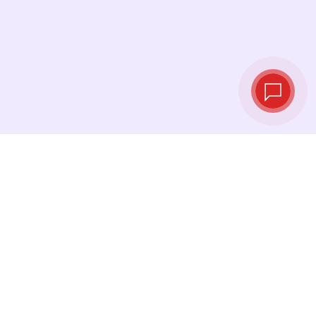
实时汇率
查看最新汇率，并在最佳时机进行兑换