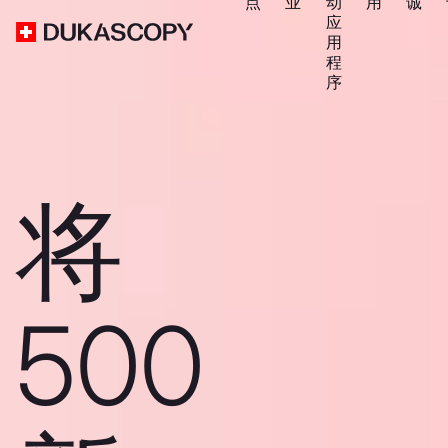
点
业
动
用
诚
应
用
程
序
将
500