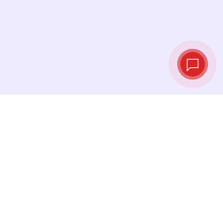
实时汇率
查看最新汇率，并在最佳时机进行兑换