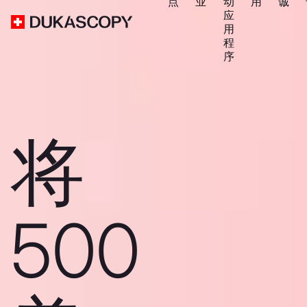
点
业
动
用
诚
应
用
程
序
将
500