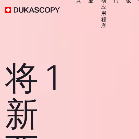
点
业
动
用
诚
应
用
程
序
将 1
新