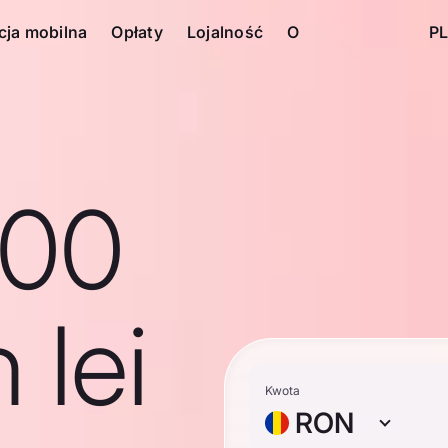
cja mobilna
Opłaty
Lojalność
O
PL
100
 lei
Kwota
RON