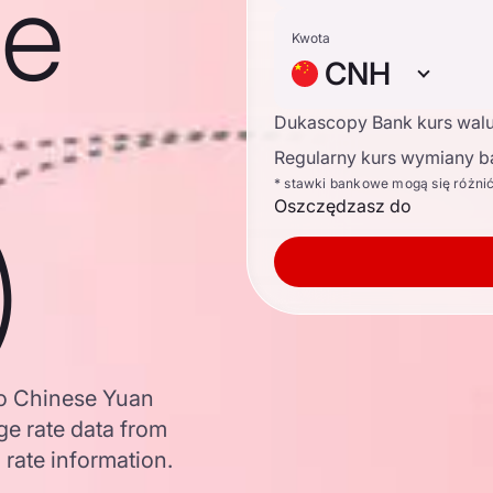
se
Kwota
CNH
Dukascopy Bank kurs wal
Regularny kurs wymiany b
* stawki bankowe mogą się różni
Oszczędzasz do
)
to Chinese Yuan
e rate data from
 rate information.