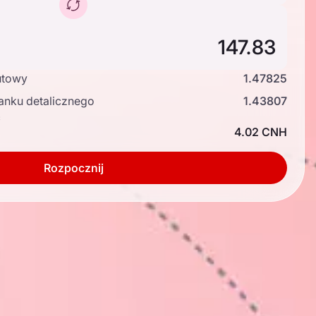
utowy
1.47825
anku detalicznego
1.43807
ć
4.02 CNH
Rozpocznij