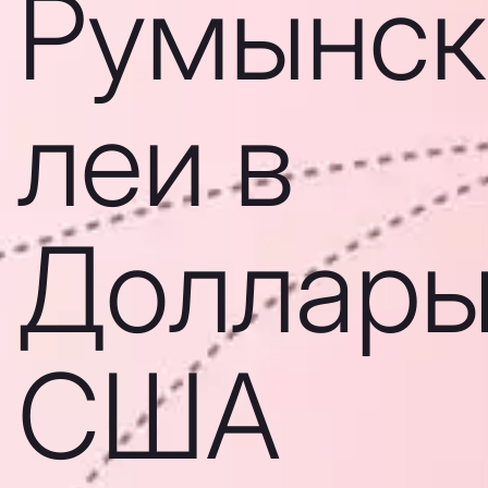
Румынск
леи в
Доллар
США