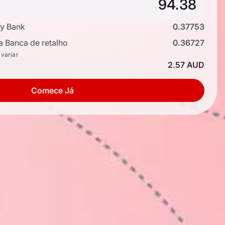
y Bank
0.37753
a Banca de retalho
0.36727
 variar
2.57 AUD
Comece Já