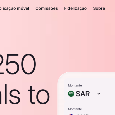
plicação móvel
Comissões
Fidelização
Sobre
250
ls to
Montante
SAR
Montante