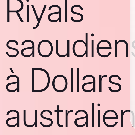
Riyals
saoudien
à Dollars
australie