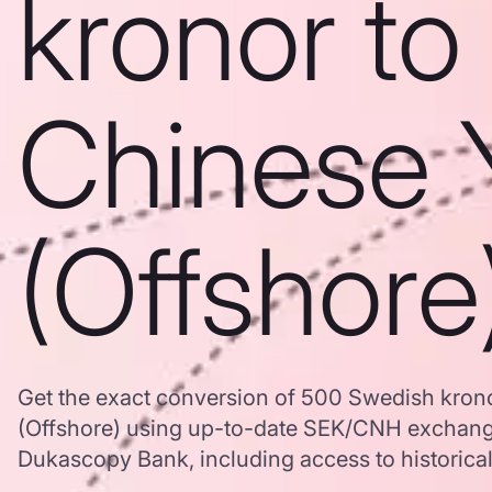
kronor to
Chinese 
(Offshore
Get the exact conversion of 500 Swedish kron
(Offshore) using up-to-date SEK/CNH exchange
Dukascopy Bank, including access to historical