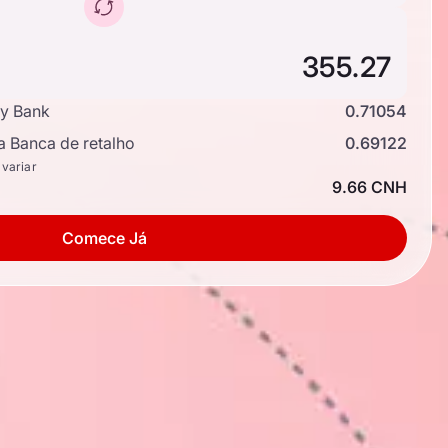
y Bank
0.71054
a Banca de retalho
0.69122
 variar
9.66 CNH
Comece Já