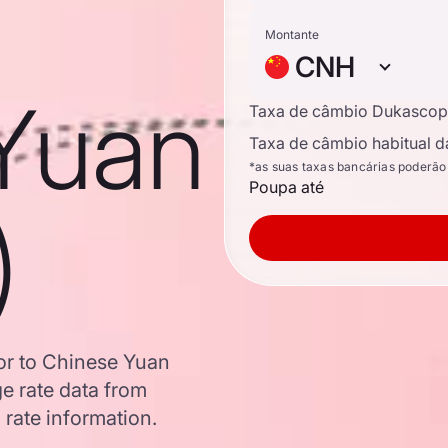
Montante
CNH
Yuan
Taxa de câmbio Dukascop
Taxa de câmbio habitual d
*as suas taxas bancárias poderão
Poupa até
)
or to Chinese Yuan
 rate data from
 rate information.