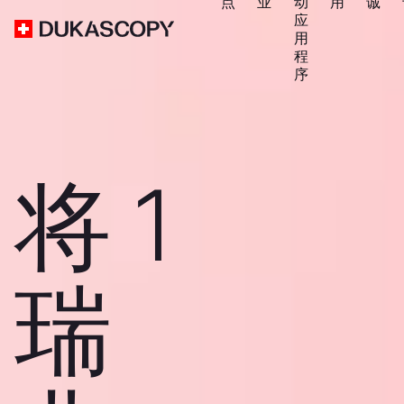
点
业
动
用
诚
应
用
程
序
将 1
瑞