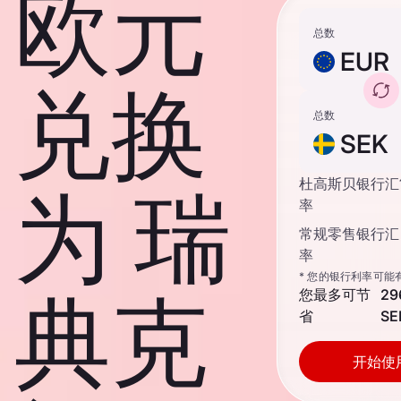
欧元
总数
EUR
兑换
总数
SEK
杜高斯贝银行汇
为 瑞
率
常规零售银行汇
率
* 您的银行利率可能
典克
您最多可节
29
省
SE
开始使