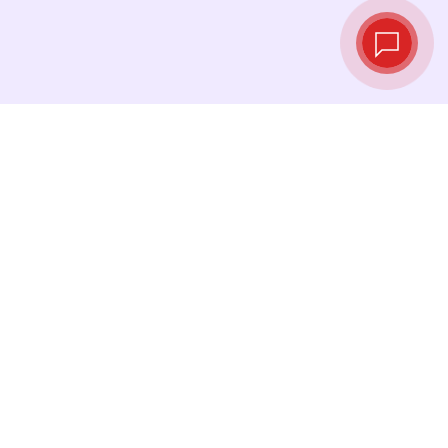
实时汇率
查看最新汇率，并在最佳时机进行兑换