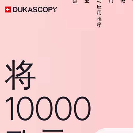
点
业
动
用
诚
应
用
程
序
将
10000