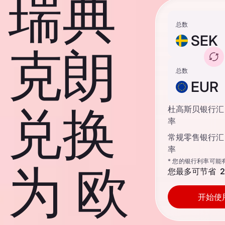
瑞典
总数
SEK
克朗
总数
EUR
兑换
杜高斯贝银行汇
率
常规零售银行汇
率
* 您的银行利率可能
为 欧
您最多可节省
2
开始使