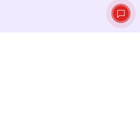
实时汇率
查看最新汇率，并在最佳时机进行兑换