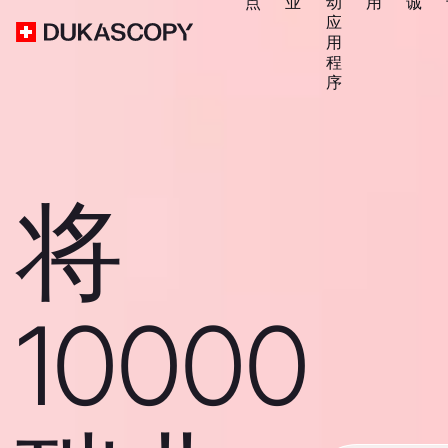
点
业
动
用
诚
应
用
程
序
将
10000