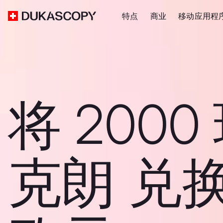
特点
商业
移动应用程
将 2000
克朗 兑