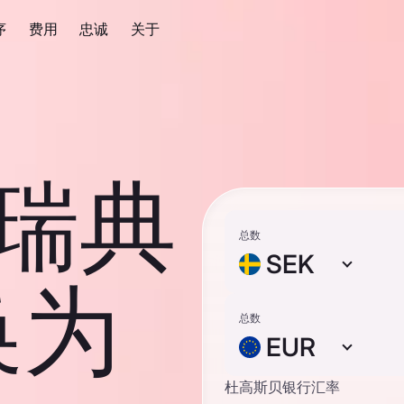
序
费用
忠诚
关于
 瑞典
总数
SEK
换为
总数
EUR
杜高斯贝银行汇率