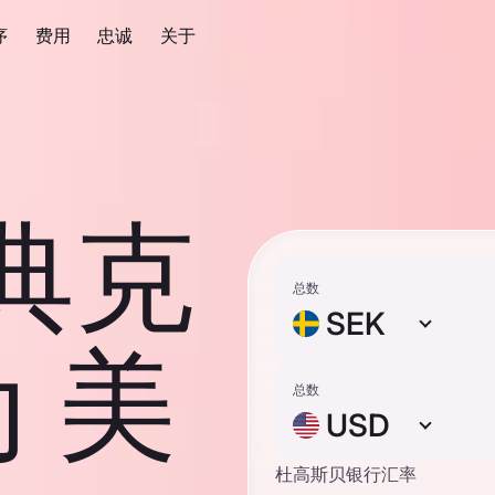
序
费用
忠诚
关于
瑞典克
总数
SEK
 美
总数
USD
杜高斯贝银行汇率