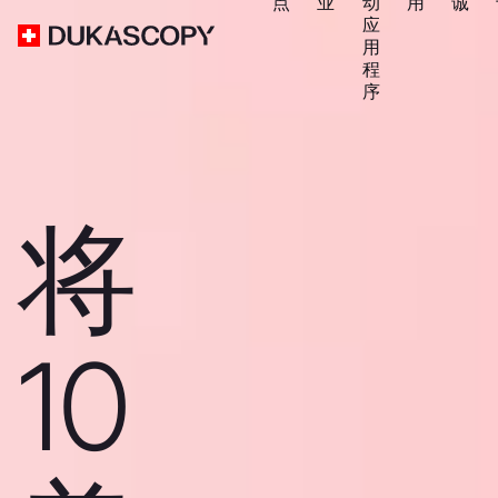
点
业
动
用
诚
应
用
程
序
将
10