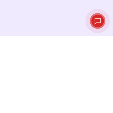
Курсы валют в
реальном
времени