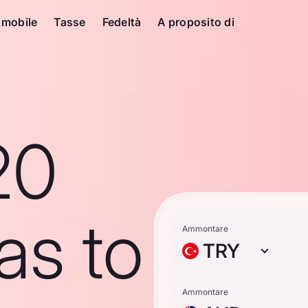
 mobile
Tasse
Fedeltà
A proposito di
20
ras to
Ammontare
TRY
Ammontare