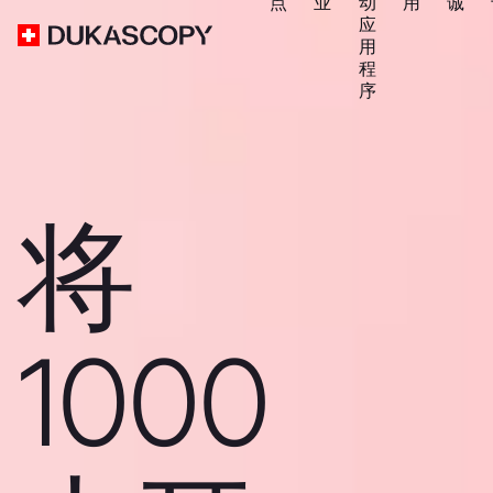
点
业
动
用
诚
应
用
程
序
将
1000