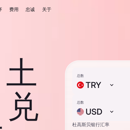
序
费用
忠诚
关于
0 土
总数
TRY
 兑
总数
USD
杜高斯贝银行汇率