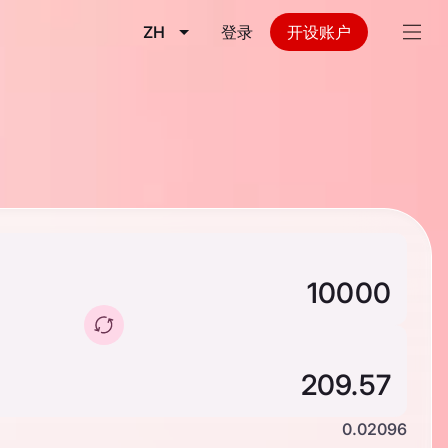
ZH
登录
开设账户
0.02096