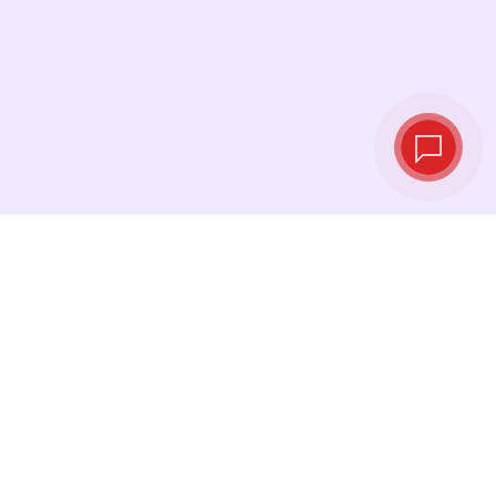
Live exchange
rates