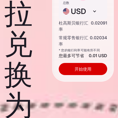
拉
总数
USD
杜高斯贝银行汇
0.02091
兑
率
常规零售银行汇
0.02034
率
* 您的银行利率可能有所不同
您最多可节省
0.01 USD
换
开始使用
为