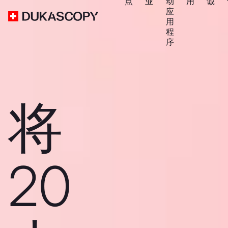
点
业
动
用
诚
应
用
程
序
将
20