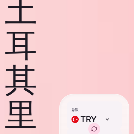
土
耳
其
里
总数
TRY